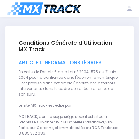
Log
Create my
Register my
in
account
club
Conditions Générale d'Utilisation
MX Track
ARTICLE 1. INFORMATIONS LÉGALES
En vertu de l'article 6 de la Loi n° 2004-575 du 21 juin
2004 pour la confiance dans l'économie numérique,
il est précisé dans cet article l'identité des différents
intervenants dans le cadre de sa réalisation et de
son suivi.
Le site MX Track est édité par :
MX TRACK, dont le siège siège social est situé à
l'adresse suivante : 19 rue Danielle Casanova, 31120
Portet sur Garonne, et immatriculée au RCS Toulouse
B 885 372 086.