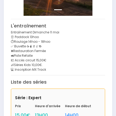
L'entraînement
Entraînement Dimanche 11 mai
⏰ Paddock 13hoo
⏱️Roulage 14hoo - 18hoo
✅ Buvette ☕️🧋🥤🧃🍻
❌Restauration Fermée
🚜Piste Refaite
💶 Accès circuit 15,00€
👶Séries Kids 10,00€.
💻 Inscription MX Track
Liste des séries
Série : Expert
Prix
Heure d'arrivée
Heure de début
15,00€
13H00
14H00