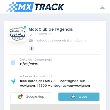
Me
Créer mon
Inscrire mon
connecter
compte
club
MotoClub de l’Agenais
0680028169
motoclubdelagenais@gmail.com
Date de l'évènement
11/05/2025
Adresse du moto club
1860 Route de LAREYRE - Montagnac-sur-
Auvignon, 47600 Montagnac-sur-Auvignon
Google Map
Waze