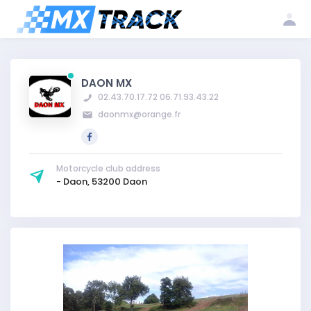
Log
Create my
Register my
in
account
club
DAON MX
02.43.70.17.72 06.71.93.43.22
daonmx@orange.fr
Motorcycle club address
- Daon, 53200 Daon