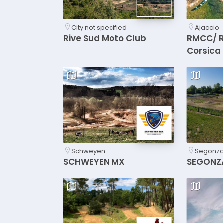
City not specified
Ajaccio
Rive Sud Moto Club
RMCC/ R
Corsica 
Schweyen
Segonz
SCHWEYEN MX
SEGONZA