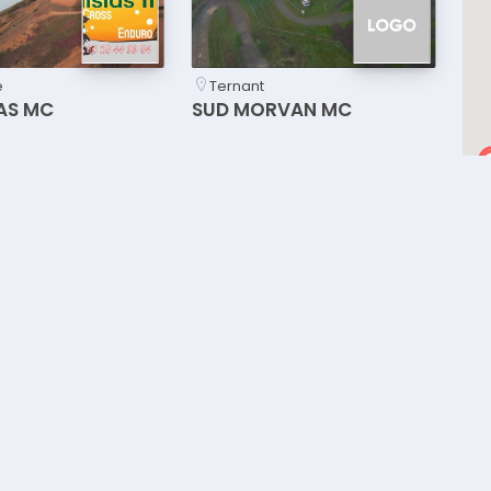
e
Ternant
AS MC
SUD MORVAN MC
specified
City not specified
ROSS AUBENAS
Team Saint-Yorre Motos
BEGUDE
- Ris